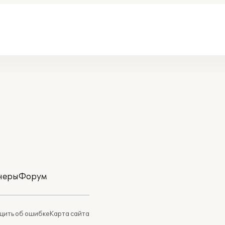
неры
Форум
ить об ошибке
Карта сайта