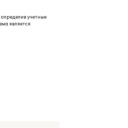
 определив учетные
ема является