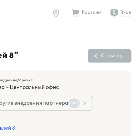
Корзина
Вход
ей 8"
К списку
недрение/проект
ва – Центральный офис
ругие внедрения партнера
6305
влей 8