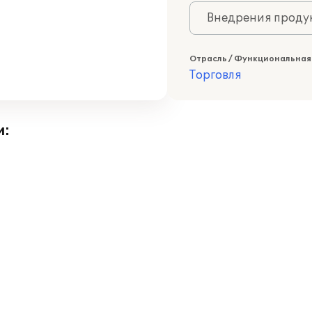
Внедрения продук
Отрасль / Функциональная
Торговля
и: