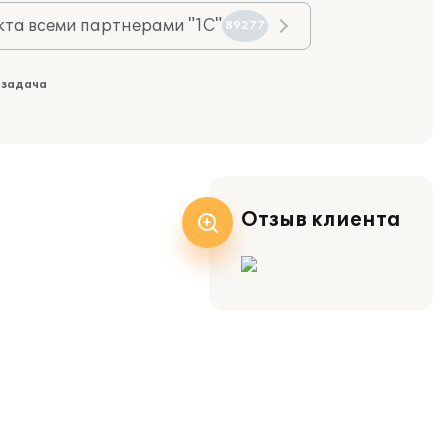
та всеми партнерами "1С"
89277
 задача
Отзыв клиента