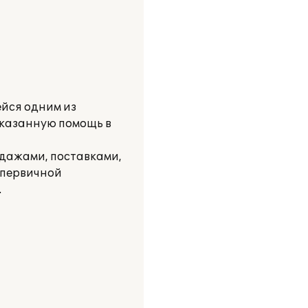
ейся одним из
оказанную помощь в
одажами, поставками,
 первичной
.