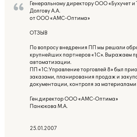
Генеральному директору ООО «Бухучет и 
Долгову А.А.
от ООО «АМС-Оптима»
ОТЗЫВ
По вопросу внедрения ПП мы решали обра
крупнейших партнеров «1С». Выражаем п
автоматизации.
ПП «1С:Управление торговлей 8» был при
заказами, планирования продаж и закуп
документации, контроля за материалами 
Ген.директор ООО «АМС-Оптима»
Панюкова М.А.
25.01.2007