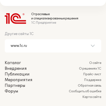
Отраслевые
и специализированные решения
1С:Предприятие
Другие сайты 1С
Каталог
О сайте
Внедрения
О решениях 1С
Публикации
Прайс-лист
Мероприятия
Поддержка
Партнеры
Обратная связь
Форум
Сообщить об ошибке
Карта сайта