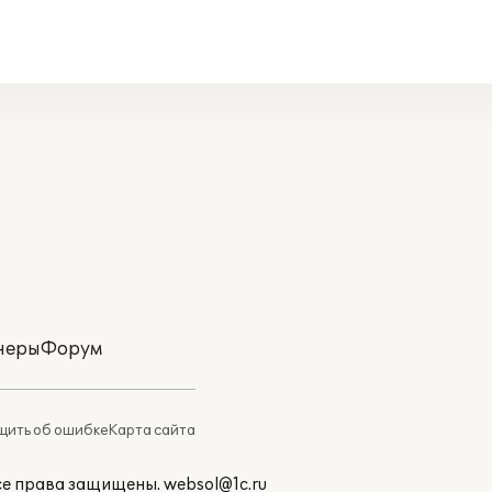
неры
Форум
ить об ошибке
Карта сайта
Все права защищены.
websol@1c.ru