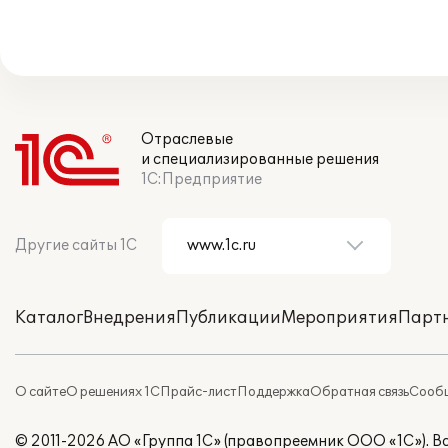
Отраслевые
и специализированные решения
1С:Предприятие
Другие сайты 1С
Каталог
Внедрения
Публикации
Мероприятия
Парт
О сайте
О решениях 1С
Прайс-лист
Поддержка
Обратная связь
Сообщ
© 2011-2026 АО «Группа 1С» (правопреемник ООО «1С»). 