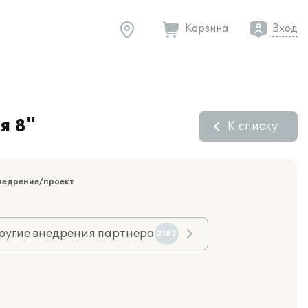
Корзина
Вход
я 8"
К списку
недрение/проект
ругие внедрения партнера
2182