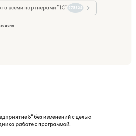
та всеми партнерами "1С"
575825
 задача
едприятие 8" без изменений с целью
дника работе с программой.