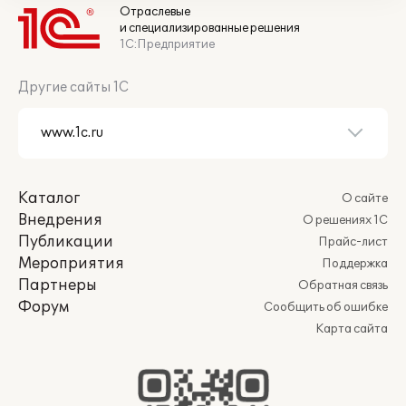
Отраслевые
и специализированные решения
1С:Предприятие
Другие сайты 1С
Каталог
О сайте
Внедрения
О решениях 1С
Публикации
Прайс-лист
Мероприятия
Поддержка
Партнеры
Обратная связь
Форум
Сообщить об ошибке
Карта сайта