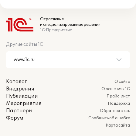
Отраслевые
и специализированные решения
1С:Предприятие
Другие сайты 1С
Каталог
О сайте
Внедрения
О решениях 1С
Публикации
Прайс-лист
Мероприятия
Поддержка
Партнеры
Обратная связь
Форум
Сообщить об ошибке
Карта сайта