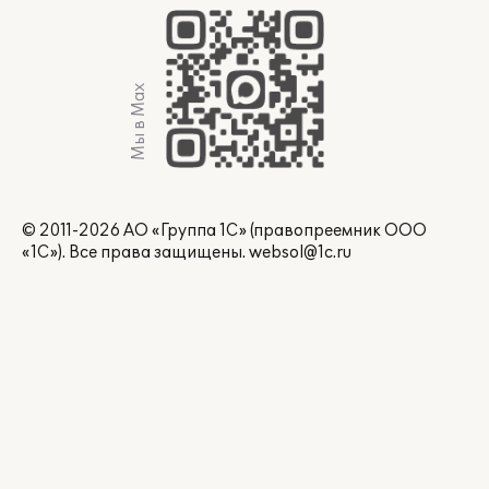
Мы в Max
© 2011-2026 АО «Группа 1С» (правопреемник ООО
«1С»). Все права защищены.
websol@1c.ru