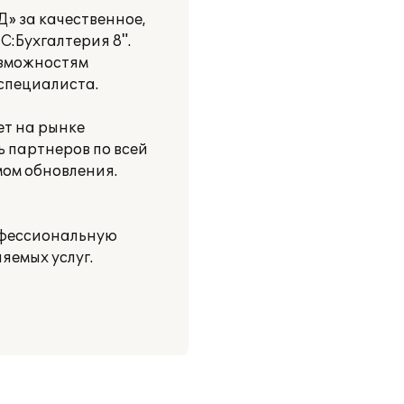
» за качественное,
:Бухгалтерия 8".
озможностям
специалиста.
ет на рынке
ь партнеров по всей
мом обновления.
офессиональную
яемых услуг.