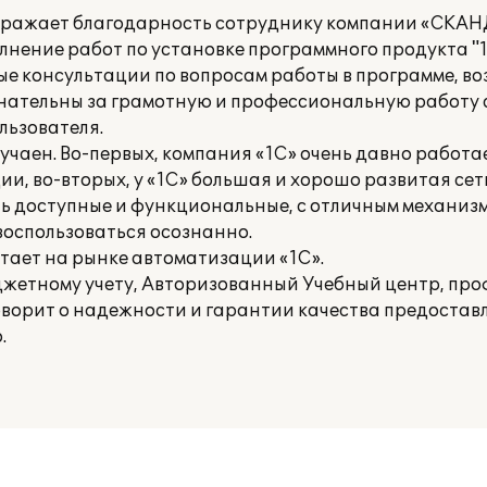
ражает благодарность сотруднику компании «СКАНД
нение работ по установке программного продукта "1С
ые консультации по вопросам работы в программе, в
знательны за грамотную и профессиональную работу 
льзователя.
учаен. Во-первых, компания «1С» очень давно работа
, во-вторых, у «1С» большая и хорошо развитая сет
ень доступные и функциональные, с отличным механиз
оспользоваться осознанно.
тает на рынке автоматизации «1С».
джетному учету, Авторизованный Учебный центр, пр
оворит о надежности и гарантии качества предоставл
.