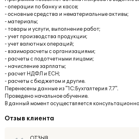
- операции по банку и кассе;
- основные средства и нематериальные активы;
- материалы;
- товары и услуги, выполнение работ;
- учет производства продукции;
- учет валютных операций;
- взаиморасчеты с организациями;
- расчеты с подотчетными лицами;
- начисление зарплаты;
- расчет НДФЛ и ЕСН;
- расчеты с бюджетом и другие.
Перенесены данные из "1С:Бухгалтерия 7.7".
Проведено начальное обучение.
В данный момент осуществляется консультационна
Отзыв клиента
ОТЗЫВ