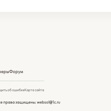
неры
Форум
ить об ошибке
Карта сайта
Все права защищены.
websol@1c.ru