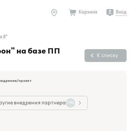
Корзина
Вход
я 8"
рон" на базе ПП
К списку
недрение/проект
ругие внедрения партнера
795