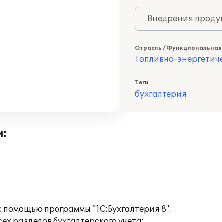
Внедрения продук
Отрасль / Функциональная
Топливно-энергетич
Теги
бухгалтерия
и:
с помощью программы "1С:Бухгалтерия 8".
ех разделов бухгалтерского учета: