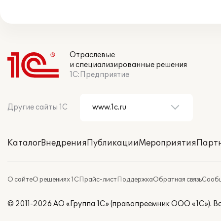
Отраслевые
и специализированные решения
1С:Предприятие
Другие сайты 1С
Каталог
Внедрения
Публикации
Мероприятия
Парт
О сайте
О решениях 1С
Прайс-лист
Поддержка
Обратная связь
Сообщ
© 2011-2026 АО «Группа 1С» (правопреемник ООО «1С»). 