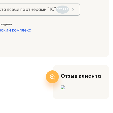
та всеми партнерами "1С"
575993
 задача
еский комплекс
Отзыв клиента