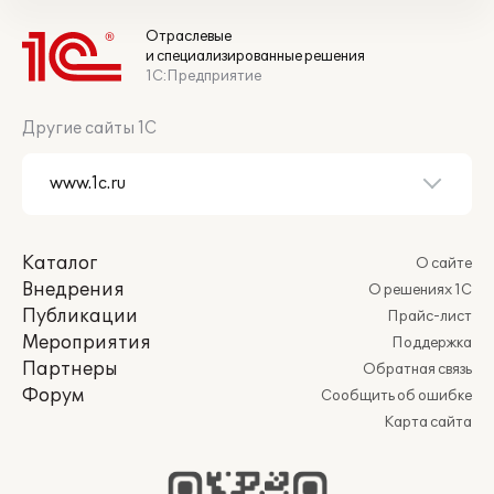
Отраслевые
и специализированные решения
1С:Предприятие
Другие сайты 1С
Каталог
О сайте
Внедрения
О решениях 1С
Публикации
Прайс-лист
Мероприятия
Поддержка
Партнеры
Обратная связь
Форум
Сообщить об ошибке
Карта сайта