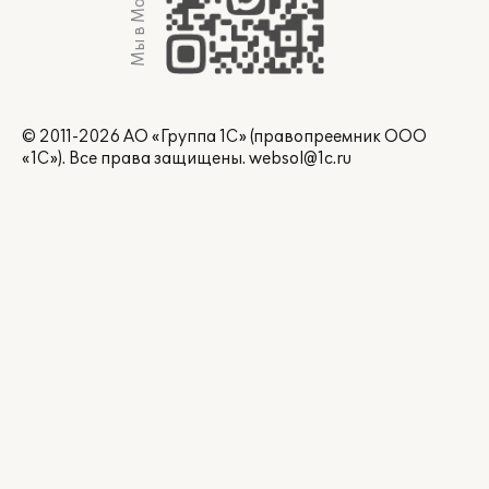
Мы в Max
© 2011-2026 АО «Группа 1С» (правопреемник ООО
«1С»). Все права защищены.
websol@1c.ru