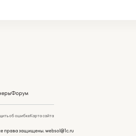
неры
Форум
ить об ошибке
Карта сайта
Все права защищены.
websol@1c.ru