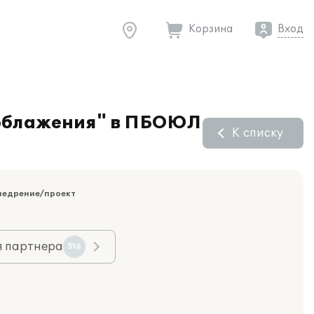
Корзина
Вход
ооблажения" в ПБОЮЛ
К списку
недрение/проект
я партнера
516