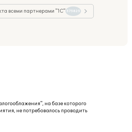
та всеми партнерами "1С"
575825
логооблажения", на базе которого
иятия, не потребовалось проводить