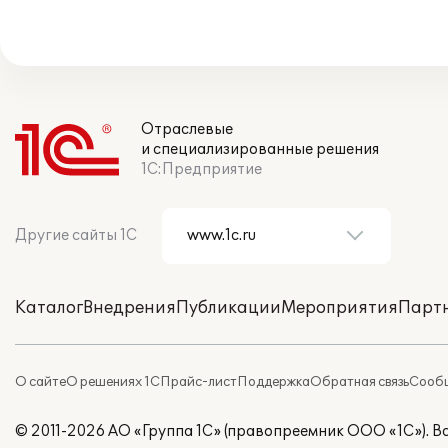
Отраслевые
и специализированные решения
1С:Предприятие
Другие сайты 1С
Каталог
Внедрения
Публикации
Мероприятия
Парт
О сайте
О решениях 1С
Прайс-лист
Поддержка
Обратная связь
Сообщ
© 2011-2026 АО «Группа 1С» (правопреемник ООО «1С»). 