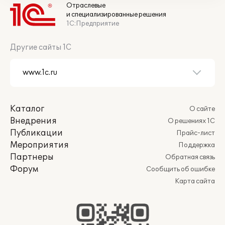
Отраслевые
и специализированные решения
1С:Предприятие
Другие сайты 1С
Каталог
О сайте
Внедрения
О решениях 1С
Публикации
Прайс-лист
Мероприятия
Поддержка
Партнеры
Обратная связь
Форум
Сообщить об ошибке
Карта сайта