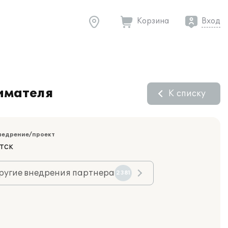
Корзина
Вход
имателя
К списку
недрение/проект
тск
ругие внедрения партнера
2381