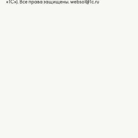
«1С»). Все права защищены.
websol@1c.ru