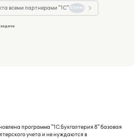
та всеми партнерами "1С"
575993
 задача
новлена программа "1C:Бухгалтерия 8" базовая
терского учета и не нуждаются в