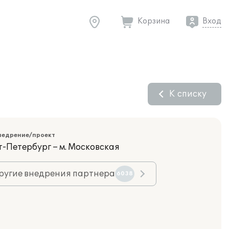
Корзина
Вход
К списку
недрение/проект
т-Петербург – м. Московская
ругие внедрения партнера
6038