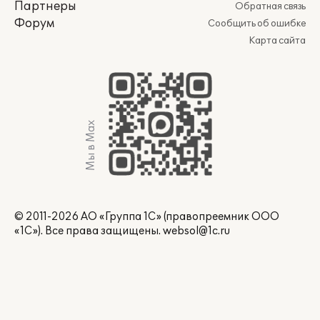
Партнеры
Обратная связь
Форум
Сообщить об ошибке
Карта сайта
Мы в Max
© 2011-2026 АО «Группа 1С» (правопреемник ООО
«1С»). Все права защищены.
websol@1c.ru