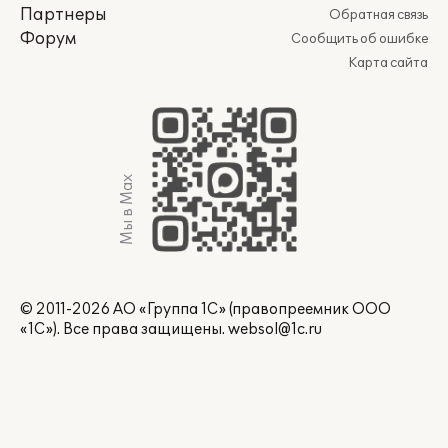
Партнеры
Обратная связь
Форум
Сообщить об ошибке
Карта сайта
Мы в Max
© 2011-2026 АО «Группа 1С» (правопреемник ООО
«1С»). Все права защищены.
websol@1c.ru