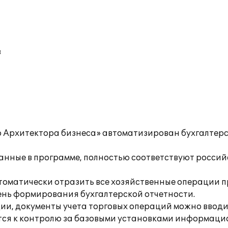
в
о Архитектора бизнеса» автоматизирован бухгалтерс
анные в программе, полностью соответствуют российс
томатически отразить все хозяйственные операции п
ень формирования бухгалтерской отчетности.
ии, документы учета торговых операций можно ввод
ится к контролю за базовыми установками информац