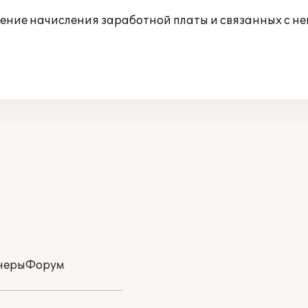
жение начисления заработной платы и связанных с не
неры
Форум