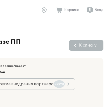
Корзина
Вход
азе ПП
К списку
недрение/проект
еса
ругие внедрения партнера
20098