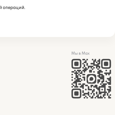
й операций.
Мы в Max