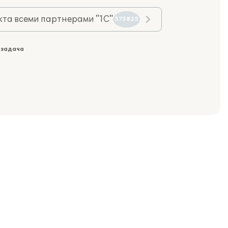
та всеми партнерами "1С"
575825
 задача