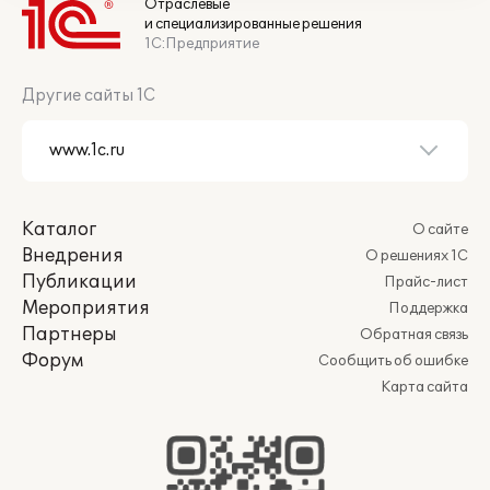
Отраслевые
и специализированные решения
1С:Предприятие
Другие сайты 1С
Каталог
О сайте
Внедрения
О решениях 1С
Публикации
Прайс-лист
Мероприятия
Поддержка
Партнеры
Обратная связь
Форум
Сообщить об ошибке
Карта сайта