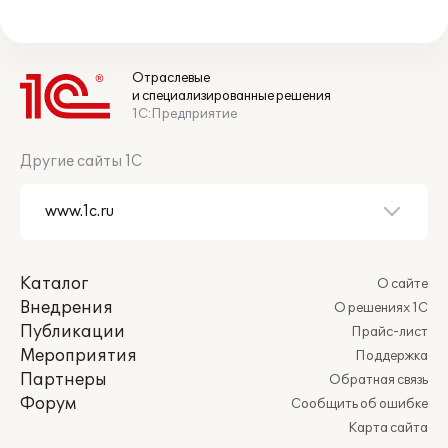
Отраслевые
и специализированные решения
1С:Предприятие
Другие сайты 1С
Каталог
О сайте
Внедрения
О решениях 1С
Публикации
Прайс-лист
Мероприятия
Поддержка
Партнеры
Обратная связь
Форум
Сообщить об ошибке
Карта сайта