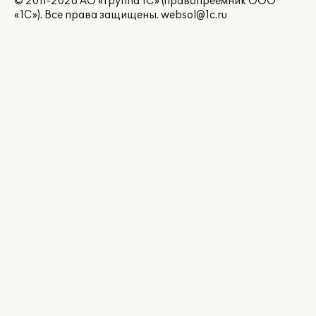
© 2011-2026 АО «Группа 1С» (правопреемник ООО
«1С»). Все права защищены.
websol@1c.ru