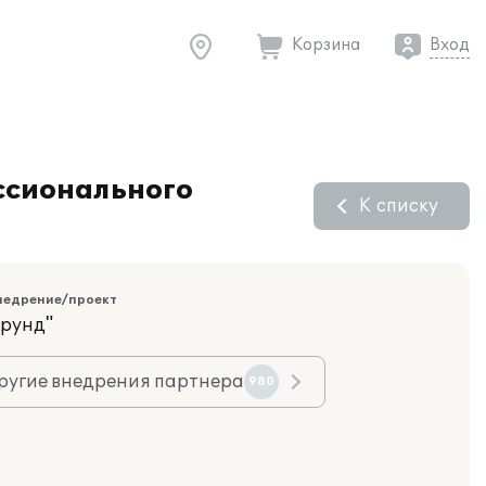
Корзина
Вход
ссионального
К списку
недрение/проект
орунд"
ругие внедрения партнера
980