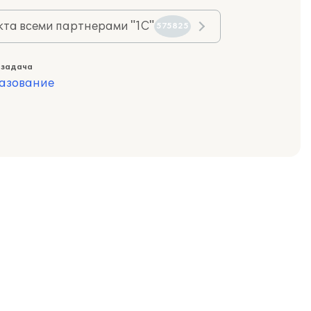
та всеми партнерами "1С"
575825
 задача
азование