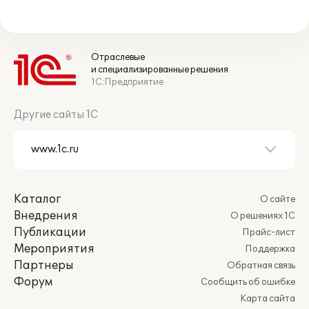
Отраслевые
и специализированные решения
1С:Предприятие
Другие сайты 1С
Каталог
О сайте
Внедрения
О решениях 1С
Публикации
Прайс-лист
Мероприятия
Поддержка
Партнеры
Обратная связь
Форум
Сообщить об ошибке
Карта сайта