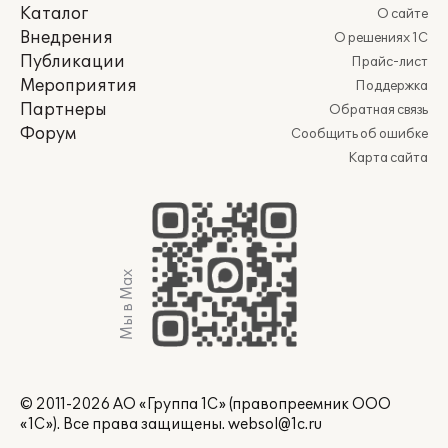
Каталог
О сайте
Внедрения
О решениях 1С
Публикации
Прайс-лист
Мероприятия
Поддержка
Партнеры
Обратная связь
Форум
Сообщить об ошибке
Карта сайта
Мы в Max
© 2011-2026 АО «Группа 1С» (правопреемник ООО
«1С»). Все права защищены.
websol@1c.ru