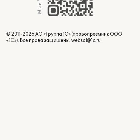
Мы в Max
© 2011-2026 АО «Группа 1С» (правопреемник ООО
«1С»). Все права защищены.
websol@1c.ru