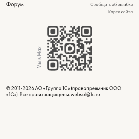
Форум
Сообщить об ошибке
Карта сайта
Мы в Max
© 2011-2026 АО «Группа 1С» (правопреемник ООО
«1С»). Все права защищены.
websol@1c.ru