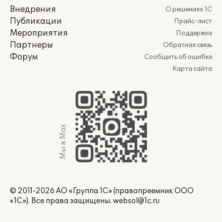
Внедрения
О решениях 1С
Публикации
Прайс-лист
Мероприятия
Поддержка
Партнеры
Обратная связь
Форум
Сообщить об ошибке
Карта сайта
Мы в Max
© 2011-2026 АО «Группа 1С» (правопреемник ООО
«1С»). Все права защищены.
websol@1c.ru