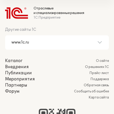
Отраслевые
и специализированные решения
1С:Предприятие
Другие сайты 1С
Каталог
О сайте
Внедрения
О решениях 1С
Публикации
Прайс-лист
Мероприятия
Поддержка
Партнеры
Обратная связь
Форум
Сообщить об ошибке
Карта сайта