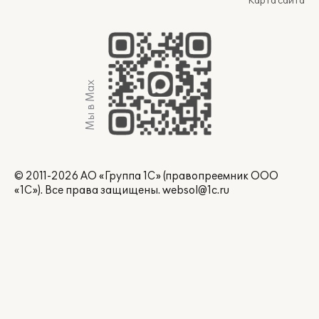
Карта сайта
Мы в Max
© 2011-2026 АО «Группа 1С» (правопреемник ООО
«1С»). Все права защищены.
websol@1c.ru