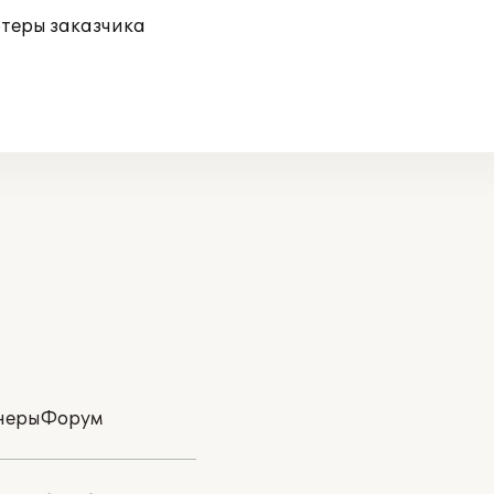
ютеры заказчика
неры
Форум