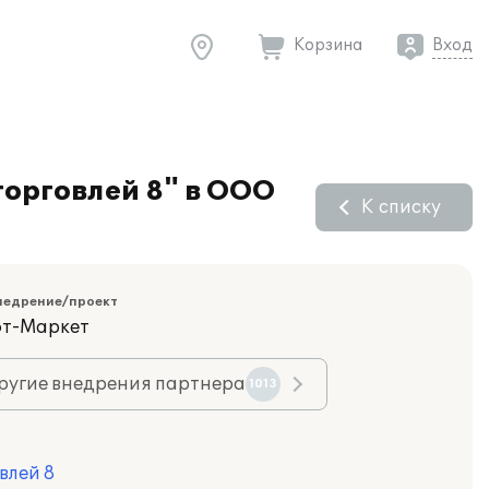
Корзина
Вход
торговлей 8" в ООО
К списку
недрение/проект
фт-Маркет
ругие внедрения партнера
1013
влей 8