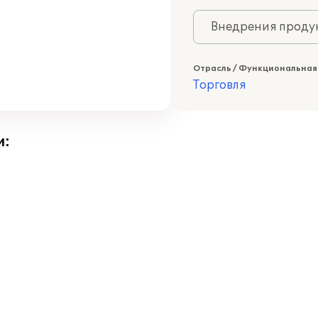
Внедрения продук
Отрасль / Функциональная
Торговля
и: