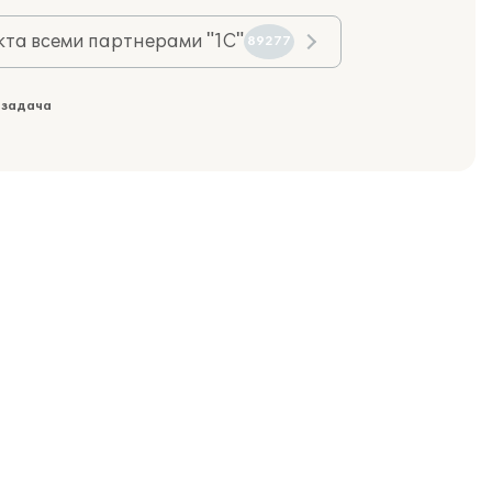
та всеми партнерами "1С"
89277
 задача