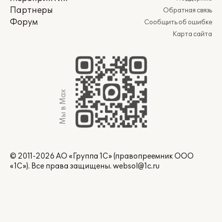
Партнеры
Обратная связь
Форум
Сообщить об ошибке
Карта сайта
Мы в Max
© 2011-2026 АО «Группа 1С» (правопреемник ООО
«1С»). Все права защищены.
websol@1c.ru