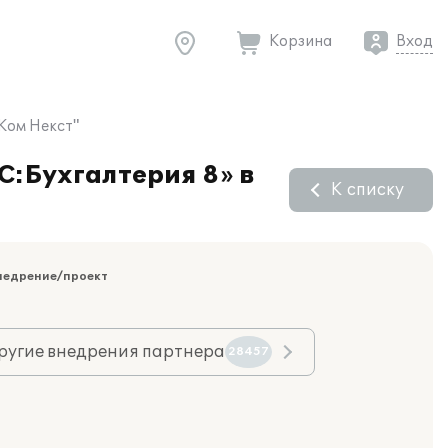
Корзина
Вход
Ком Некст"
С:Бухгалтерия 8» в
К списку
недрение/проект
ругие внедрения партнера
28457