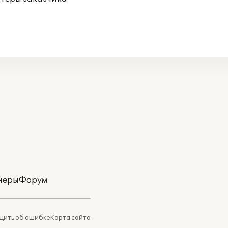
неры
Форум
ить об ошибке
Карта сайта