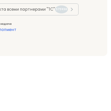
та всеми партнерами "1С"
575930
 задача
лопмент