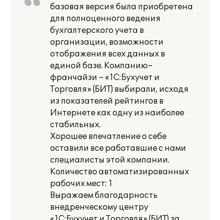
базовая версия была приобретена
для полноценного ведения
бухгалтерского учета в
организации, возможности
отображения всех данных в
единой базе. Компанию–
франчайзи – «1С:Бухучет и
Торговля» (БИТ) выбирали, исходя
из показателей рейтингов в
Интернете как одну из наиболее
стабильных.
Хорошее впечатление о себе
оставили все работавшие с нами
специалисты этой компании.
Количество автоматизированных
рабочих мест: 1
Выражаем благодарность
внедренческому центру
«1С:Бухучет и Торговля» (БИТ) за