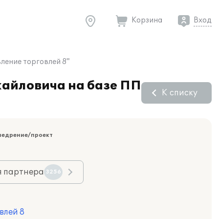
Корзина
Вход
ление торговлей 8"
хайловича на базе ПП
К списку
недрение/проект
я партнера
3256
влей 8