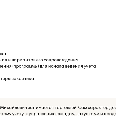
ика
ния и вариантов его сопровождения
ения (программы) для начала ведения учета
ютеры заказчика
ихайлович занимается торговлей. Сам характер де
скому учету, к управлению складом, закупками и про