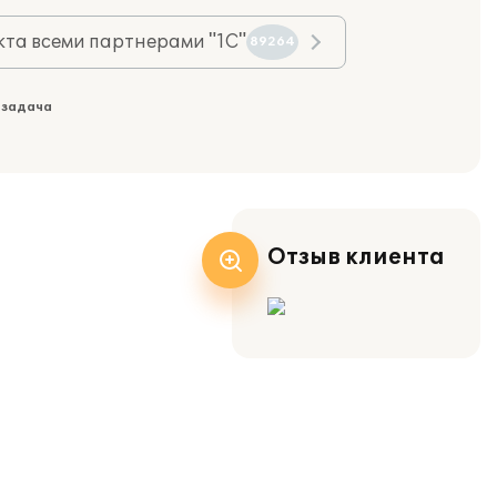
та всеми партнерами "1С"
89264
 задача
Отзыв клиента