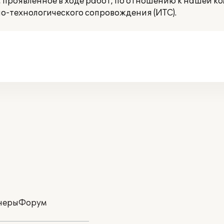
 проявленное в ходе работ, по отношению к нашей к
-технологического сопровождения (ИТС).
неры
Форум