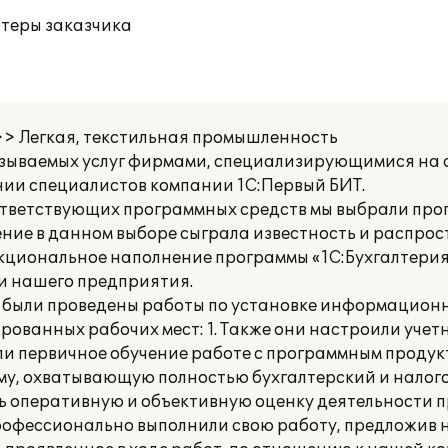
ютеры заказчика
>> Легкая, текстильная промышленность
азываемых услуг фирмами, специализирующимися на
нии специалистов компании 1С:Первый БИТ.
ответствующих программных средств мы выбрали пр
ние в данном выборе сыграла известность и распро
кциональное наполнение программы «1С:Бухгалтерия
и нашего предприятия.
 были проведены работы по установке информационн
рованных рабочих мест: 1. Также они настроили учет
ли первичное обучение работе с программным продук
у, охватывающую полностью бухгалтерский и налого
ь оперативную и объективную оценку деятельности 
офессионально выполнили свою работу, предложив 