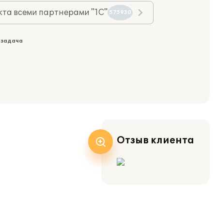
та всеми партнерами "1С"
575930
 задача
Отзыв клиента