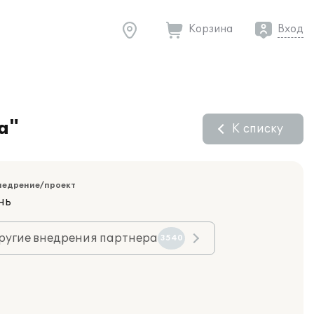
Корзина
Вход
а"
К списку
недрение/проект
нь
ругие внедрения партнера
3540