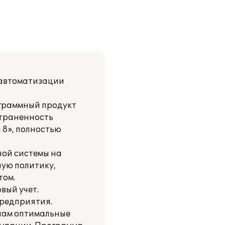
 автоматизации
ограммный продукт
страненность
 8», полностью
ой системы на
ную политику,
том.
вый учет.
предприятия.
нам оптимальные