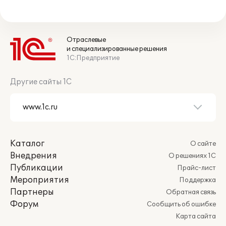
Отраслевые
и специализированные решения
1С:Предприятие
Другие сайты 1С
Каталог
О сайте
Внедрения
О решениях 1С
Публикации
Прайс-лист
Мероприятия
Поддержка
Партнеры
Обратная связь
Форум
Сообщить об ошибке
Карта сайта