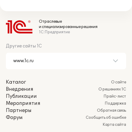
Отраслевые
и специализированные решения
1С:Предприятие
Другие сайты 1С
Каталог
О сайте
Внедрения
О решениях 1С
Публикации
Прайс-лист
Мероприятия
Поддержка
Партнеры
Обратная связь
Форум
Сообщить об ошибке
Карта сайта