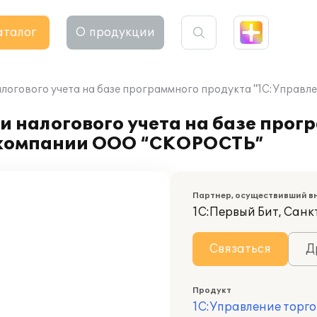
аталог
О продукции
алогового учета на базе программного продукта "1С:Управ
и налогового учета на базе прог
в компании ООО “СКОРОСТЬ”
Партнер, осуществивший в
1С:Первый Бит, Сан
Связаться
Д
Продукт
1С:Управление торго