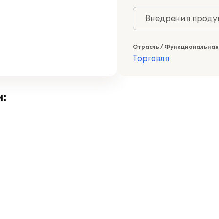
Внедрения продук
Отрасль / Функциональная
Торговля
и: