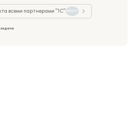
та всеми партнерами "1С"
89277
 задача