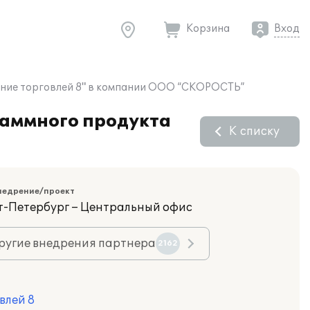
Корзина
Вход
ление торговлей 8" в компании ООО “СКОРОСТЬ”
раммного продукта
К списку
недрение/проект
кт-Петербург – Центральный офис
ругие внедрения партнера
2162
влей 8