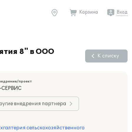
Корзина
Вход
ятия 8" в ООО
К списку
недрение/проект
К-СЕРВИС
ругие внедрения партнера
ухгалтерия сельскохозяйственного