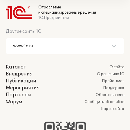
Отраслевые
и специализированные решения
1С:Предприятие
Другие сайты 1С
Каталог
О сайте
Внедрения
О решениях 1С
Публикации
Прайс-лист
Мероприятия
Поддержка
Партнеры
Обратная связь
Форум
Сообщить об ошибке
Карта сайта