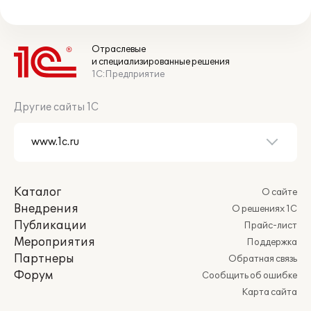
Отраслевые
и специализированные решения
1С:Предприятие
Другие сайты 1С
Каталог
О сайте
Внедрения
О решениях 1С
Публикации
Прайс-лист
Мероприятия
Поддержка
Партнеры
Обратная связь
Форум
Сообщить об ошибке
Карта сайта