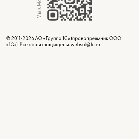
Мы в Max
© 2011-2026 АО «Группа 1С» (правопреемник ООО
«1С»). Все права защищены.
websol@1c.ru