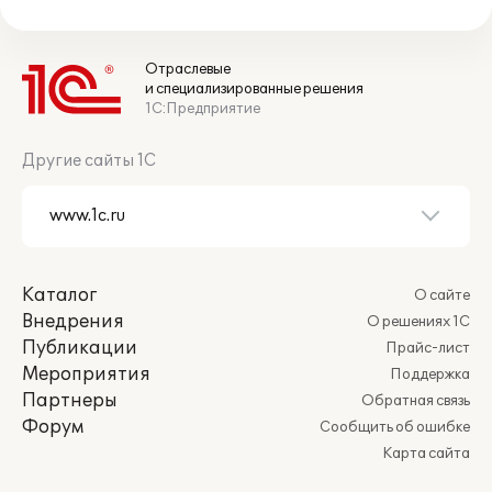
Отраслевые
и специализированные решения
1С:Предприятие
Другие сайты 1С
Каталог
О сайте
Внедрения
О решениях 1С
Публикации
Прайс-лист
Мероприятия
Поддержка
Партнеры
Обратная связь
Форум
Сообщить об ошибке
Карта сайта