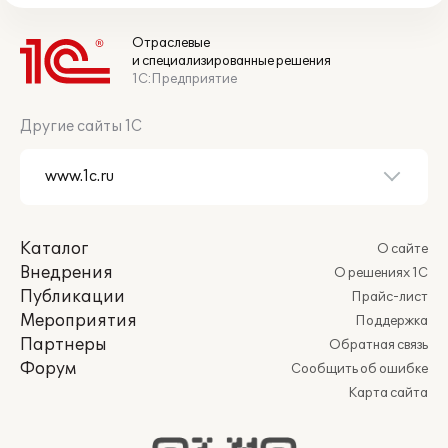
Отраслевые
и специализированные решения
1С:Предприятие
Другие сайты 1С
Каталог
О сайте
Внедрения
О решениях 1С
Публикации
Прайс-лист
Мероприятия
Поддержка
Партнеры
Обратная связь
Форум
Сообщить об ошибке
Карта сайта