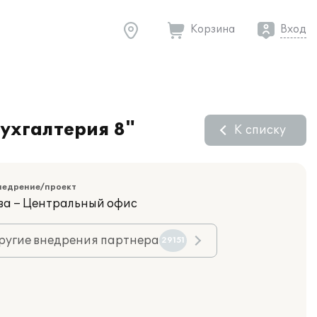
Корзина
Вход
ухгалтерия 8"
К списку
недрение/проект
ва – Центральный офис
ругие внедрения партнера
29151