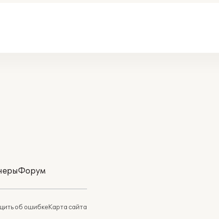
неры
Форум
ить об ошибке
Карта сайта