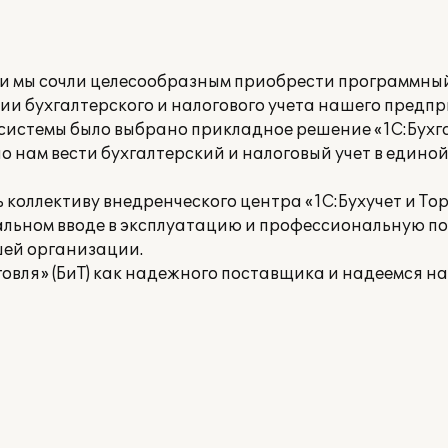
и мы сочли целесообразным приобрести программны
ии бухгалтерского и налогового учета нашего предпр
системы было выбрано прикладное решение «1С:Бухга
о нам вести бухгалтерский и налоговый учет в един
ллективу внедренческого центра «1С:Бухучет и Торг
льном вводе в эксплуатацию и профессиональную по
шей организации.
говля» (БиТ) как надежного поставщика и надеемся н