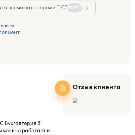
та всеми партнерами "1С"
575993
 задача
лопмент
Отзыв клиента
:Бухгалтерия 8".
тимально работает и