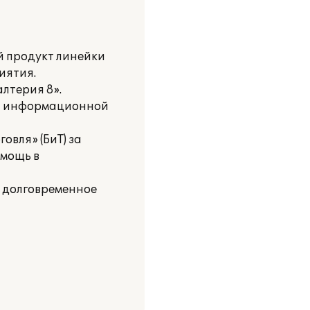
й продукт линейки
иятия.
лтерия 8».
ой информационной
овля» (БиТ) за
мощь в
а долговременное