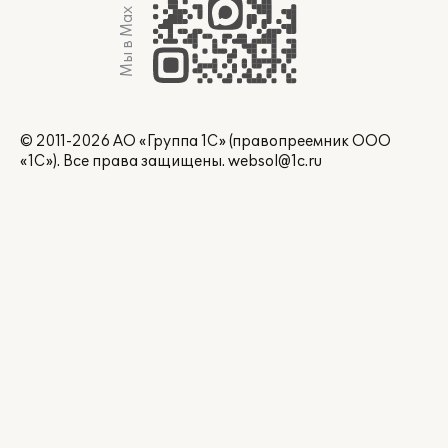
Мы в Max
© 2011-2026 АО «Группа 1С» (правопреемник ООО
«1С»). Все права защищены.
websol@1c.ru