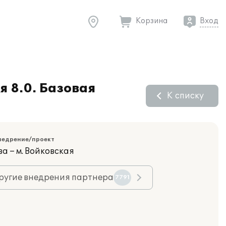
Корзина
Вход
я 8.0. Базовая
К списку
недрение/проект
а – м. Войковская
ругие внедрения партнера
7791