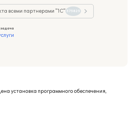
та всеми партнерами "1С"
575825
 задача
слуги
дена установка программного обеспечения,