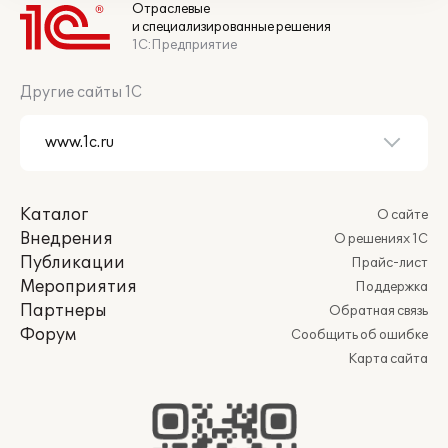
Отраслевые
и специализированные решения
1С:Предприятие
Другие сайты 1С
Каталог
О сайте
Внедрения
О решениях 1С
Публикации
Прайс-лист
Мероприятия
Поддержка
Партнеры
Обратная связь
Форум
Сообщить об ошибке
Карта сайта