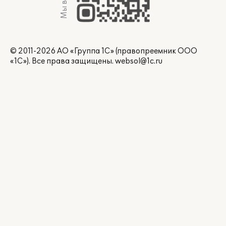
Мы в Max
© 2011-2026 АО «Группа 1С» (правопреемник ООО
«1С»). Все права защищены.
websol@1c.ru