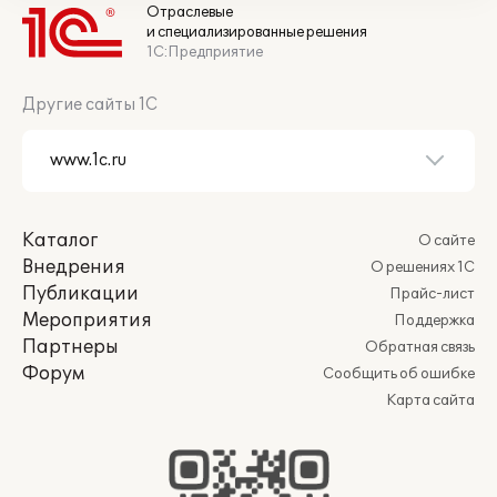
Отраслевые
и специализированные решения
1С:Предприятие
Другие сайты 1С
Каталог
О сайте
Внедрения
О решениях 1С
Публикации
Прайс-лист
Мероприятия
Поддержка
Партнеры
Обратная связь
Форум
Сообщить об ошибке
Карта сайта