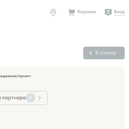
Корзина
Вход
К списку
недрение/проект
я партнера
16