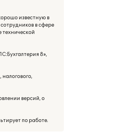
хорошо известную в
 сотрудников в сфере
е технической
С:Бухгалтерия 8»,
 налогового,
овлении версий, о
ьтирует по работе.