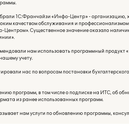
граммы.
ыбрали 1С:Франчайзи «Инфо-Центр» - организацию, 
ысоким качеством обслуживания и профессионализмом
о-Центром». Существенное значение оказало наличи
инии».
мендовали нам использовать программный продукт «1
нашему учету.
овали нас по вопросам постановки бухгалтерского,
нию программ, в том числе о подписке на ИТС, об обн
рмата из ранее использованных программ.
ывает нам услуги по обновлению программы, консул