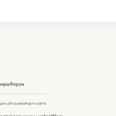
неры
Форум
ить об ошибке
Карта сайта