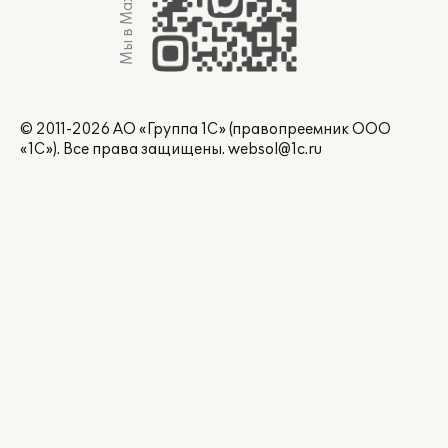
Мы в Max
© 2011-2026 АО «Группа 1С» (правопреемник ООО
«1С»). Все права защищены.
websol@1c.ru